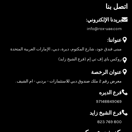
اتصل بنا
بريدنا الإلكتروني:
info@rox-uae.com
عنواننا:
مبنى فندق جود، شارع المكتوم، ديرة، دبي، الإمارات العربية المتحدة
روكس باي إف تي إم (فرع الشيخ زايد)
عنوان الرخصة
معرض رقم 2 ملك صندوق دبي للاستثمارات - بردبي - ام الشيف .
فرع الديره
97148849069
فرع الشيخ زايد
800 769 823