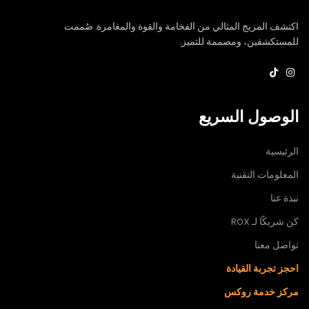
اكتشف المزيج المثالي من الفخامة والقوة والمغامرة. صُممت
للمستكشفين، ومصممة للتميز.
الوصول السريع
الرئيسية
المعلومات التقنية
نبذة عنا
كن شريكًا لـ ROX
تواصل معنا
احجز تجربة القيادة
مركز خدمة روكس