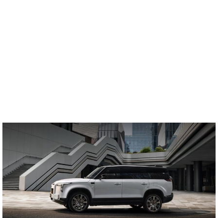
روكس أدماس
اكتشف روكس أدماس