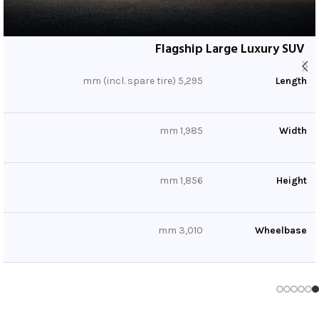
Flagship Large Luxury SUV
5,295 mm (incl. spare tire)
Length
1,985 mm
Width
1,856 mm
Height
3,010 mm
Wheelbase