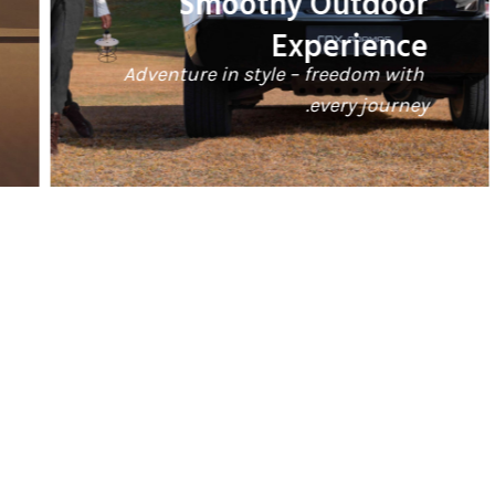
Smoothy Driving
Experience
Enjoy a flawless drive where power
meets elegance.
Exterior Design
Exquisite Detailing, Effortless Luxury