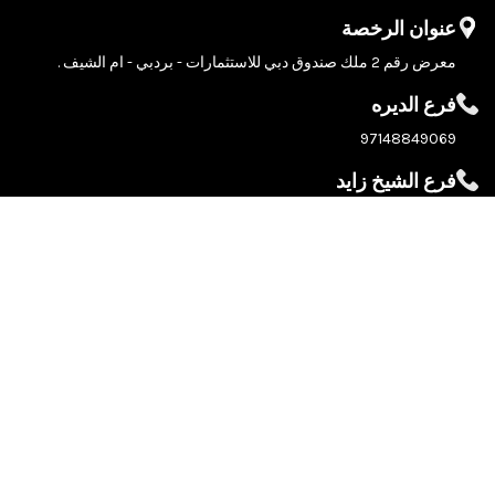
عنوان الرخصة
معرض رقم 2 ملك صندوق دبي للاستثمارات - بردبي - ام الشيف .
فرع الديره
97148849069
فرع الشيخ زايد
800 769 823
مركز خدمة روكس
بريدنا الإلكتروني:
info@roxservice.ae
عنواننا:
الشارع 912 - أم رمول - دبي - الإمارات العربية المتحدة
رقم هاتفنا:
(04) 3480623