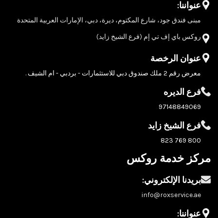
عنواننا:
مبنى فندق جود، شارع المكتوم، ديرة، دبي، الإمارات العربية المتحدة
روكس باي إف تي إم (فرع الشيخ زايد)
عنوان الرخصة
معرض رقم 2 ملك صندوق دبي للاستثمارات - بردبي - ام الشيف .
فرع الديره
97148849069
فرع الشيخ زايد
800 769 823
مركز خدمة روكس
بريدنا الإلكتروني:
info@roxservice.ae
عنواننا: